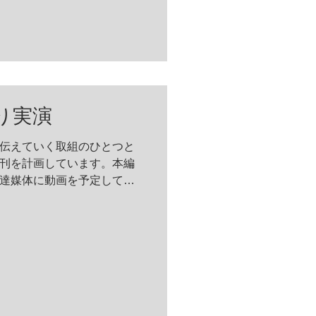
発協会」が主催する青年技
り実演
伝えていく取組のひとつと
刊を計画しています。本編
達媒体に動画を予定してい
突き板の曲面貼り」をアップ
原工場長が実演していま