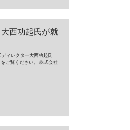
に大西功起氏が就
工ディレクター大西功起氏