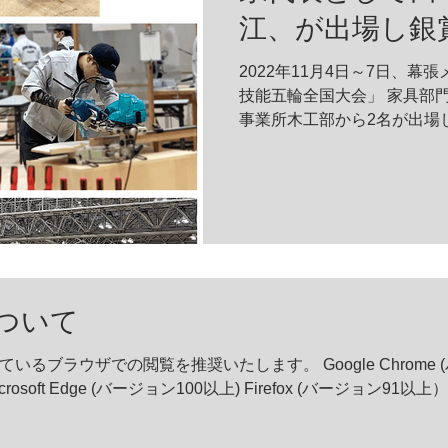
江、が出場し銀
賞
2022年11月4日～7日、幕
技能五輪全国大会」 家具部
事業所木工部から2名が出場
基貴が敢闘賞を受賞いたしました。 ◆技能
とは「中央職業能力開発協会
技術レ...
ついて
るブラウザでの閲覧を推奨いたします。 Google Chrome (バ
crosoft Edge (バージョン100以上) Firefox (バージョン91以上）.