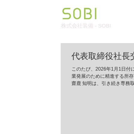
株式会社装備 - SOBI
代表取締役社長交
このたび、2026年1月1日
業発展のために精進する所存
齋鹿 知明は、引き続き専務
申し上げます
専務取