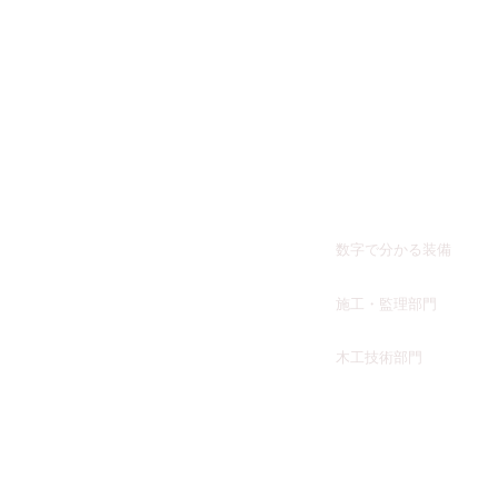
​ホーム
​事業内容
​数字で分かる装備
施工・監理部門
​木工技術部門