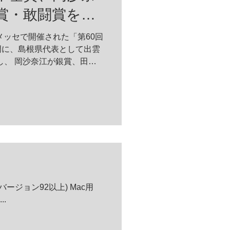
賞・敢闘賞を受
張メッセで開催された「第60回
門に、島根県代表として出雲
し、 岡沙奈江が銀賞、田中
五輪全国大会
」が主催する青年技能者の
ージョン92以上) Mac用
..