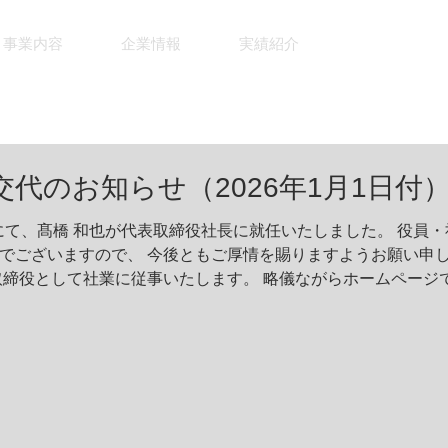
事業内容
企業情報
実績紹介
NEWS
代のお知らせ（2026年1月1日付
付にて、髙橋 和也が代表取締役社長に就任いたしました。 役員
でございますので、 今後ともご厚情を賜りますようお願い申し
取締役として社業に従事いたします。 略儀ながらホームページ
。 代表取締役社長 髙橋 
締役 齋鹿 知明