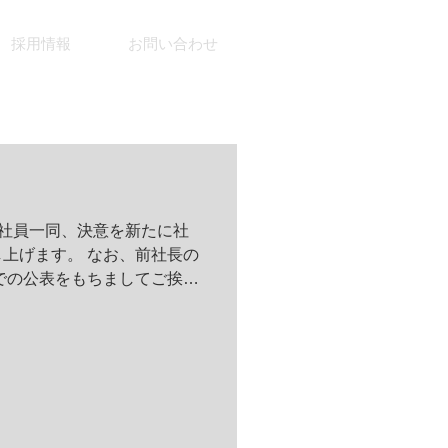
採用情報
お問い合わせ
）
・社員一同、決意を新たに社
上げます。 なお、前社長の
での公表をもちましてご挨拶
和也