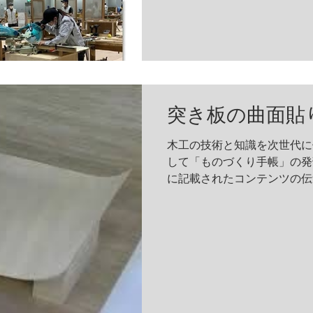
国大会とは「中央職業能力開
能...
突き板の曲面貼
木工の技術と知識を次世代に
して「ものづくり手帳」の発
に記載されたコンテンツの伝
ます。 テスト段階として「
いたしました。出雲工場の鶴
す。みなさまからのご意見...