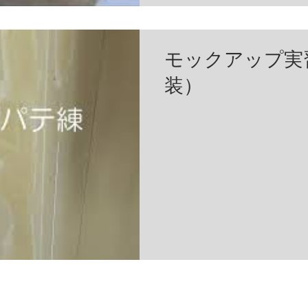
モックアップ実
装）