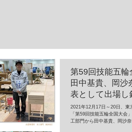
第59回技能五
田中基貴、岡沙
表として出場し
2021年12月17日～20日
「第59回技能五輪全国大会
工部門から田中基貴、岡沙奈
し、 2名揃って銅賞を受賞いたしまし