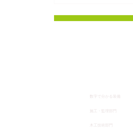
​ホーム
​事業内容
​数字で分かる装備
施工・監理部門
​木工技術部門