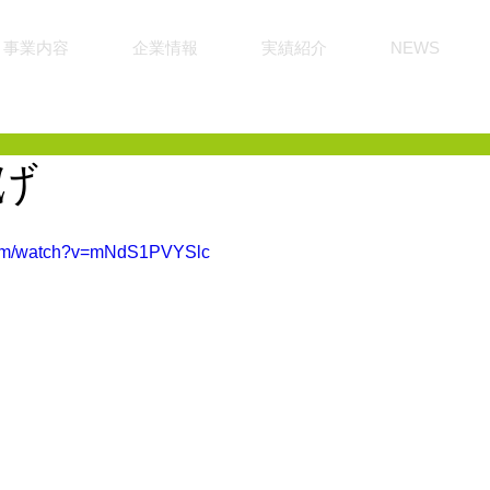
事業内容
企業情報
実績紹介
NEWS
げ
.com/watch?v=mNdS1PVYSlc